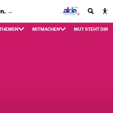
en. →
THEMEN
MITMACHEN
MUT STEHT DIR