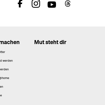
tmachen
Mut steht dir
tter
ed werden
werden
@home
en
ne