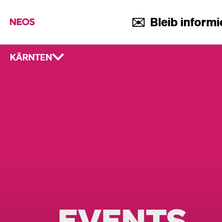
✉️ Bleib informi
KÄRNTEN
EVENTS