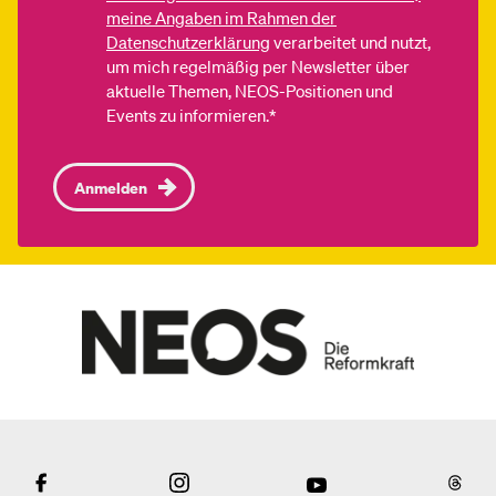
meine Angaben im Rahmen der
Datenschutzerklärung
verarbeitet und nutzt,
um mich regelmäßig per Newsletter über
aktuelle Themen, NEOS-Positionen und
Events zu informieren.*
Anmelden