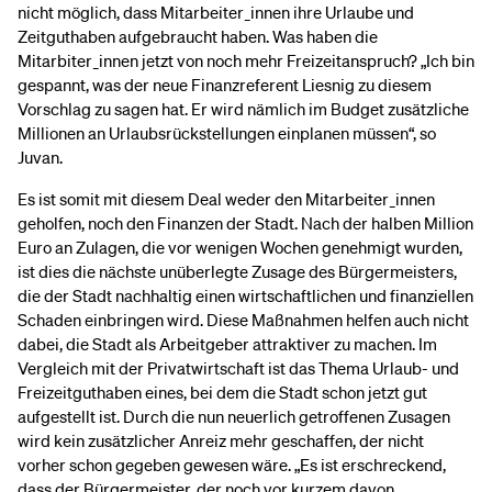
nicht möglich, dass Mitarbeiter_innen ihre Urlaube und
Zeitguthaben aufgebraucht haben. Was haben die
Mitarbiter_innen jetzt von noch mehr Freizeitanspruch? „Ich bin
gespannt, was der neue Finanzreferent Liesnig zu diesem
Vorschlag zu sagen hat. Er wird nämlich im Budget zusätzliche
Millionen an Urlaubsrückstellungen einplanen müssen“, so
Juvan.
Es ist somit mit diesem Deal weder den Mitarbeiter_innen
geholfen, noch den Finanzen der Stadt. Nach der halben Million
Euro an Zulagen, die vor wenigen Wochen genehmigt wurden,
ist dies die nächste unüberlegte Zusage des Bürgermeisters,
die der Stadt nachhaltig einen wirtschaftlichen und finanziellen
Schaden einbringen wird. Diese Maßnahmen helfen auch nicht
dabei, die Stadt als Arbeitgeber attraktiver zu machen. Im
Vergleich mit der Privatwirtschaft ist das Thema Urlaub- und
Freizeitguthaben eines, bei dem die Stadt schon jetzt gut
aufgestellt ist. Durch die nun neuerlich getroffenen Zusagen
wird kein zusätzlicher Anreiz mehr geschaffen, der nicht
vorher schon gegeben gewesen wäre. „Es ist erschreckend,
dass der Bürgermeister, der noch vor kurzem davon