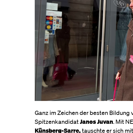
Ganz im Zeichen der besten Bildung 
Spitzenkandidat
Janos Juvan
. Mit N
Künsberg-Sarre,
tauschte er sich m