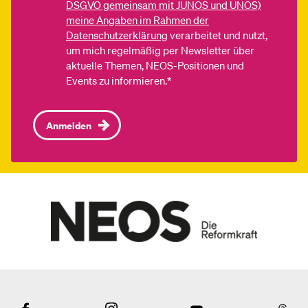
DSGVO gemeinsam mit JUNOS und UNOS)
meine Angaben im Rahmen der
Datenschutzerklärung
verarbeitet und nutzt,
um mich regelmäßig per Newsletter über
aktuelle Themen, NEOS-Positionen und
Events zu informieren.*
Anmelden